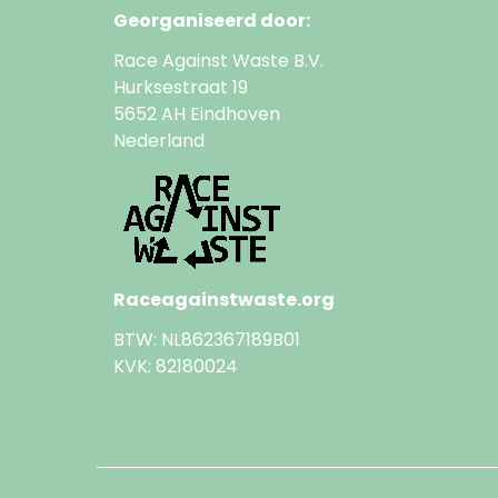
Georganiseerd door:
Race Against Waste B.V.
Hurksestraat 19
5652 AH Eindhoven
Nederland
Raceagainstwaste.org
BTW: NL862367189B01
KVK: 82180024