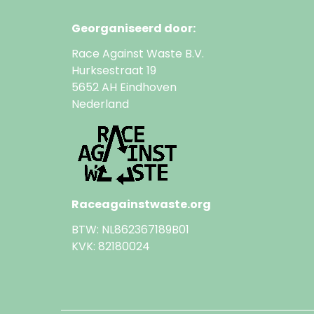
Georganiseerd door:
Race Against Waste B.V.
Hurksestraat 19
5652 AH Eindhoven
Nederland
Raceagainstwaste.org
BTW: NL862367189B01
KVK: 82180024