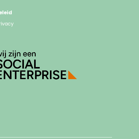
eleid
rivacy