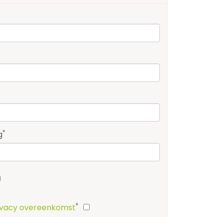
*
g
*
ivacy overeenkomst