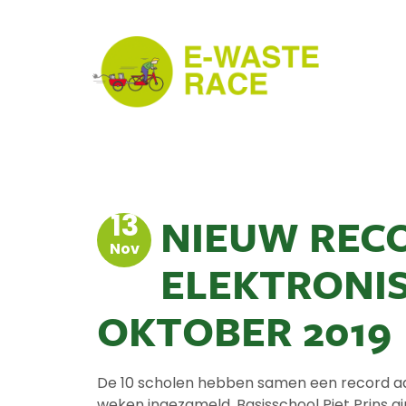
13
NIEUW REC
Nov
ELEKTRONI
OKTOBER 2019
De 10 scholen hebben samen een record aa
weken ingezameld. Basisschool Piet Prins gin